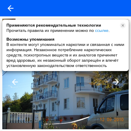
Кукусик
Применяются рекомендательные технологии
added a photo
Прочитать правила их применении можно по
ссылке
.
21 Sep в 01:13
Возможны упоминания
В контенте могут упоминаться наркотики и связанная с ними
информация. Незаконное потребление наркотических
средств, психотропных веществ и их аналогов причиняет
вред здоровью, их незаконный оборот запрещён и влечёт
установленную законодательством ответственность