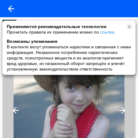
Елена Гурфинкель
Применяются рекомендательные технологии
added a photo
Прочитать правила их применении можно по
ссылке
.
25 Jul в 23:58
Возможны упоминания
В контенте могут упоминаться наркотики и связанная с ними
информация. Незаконное потребление наркотических
средств, психотропных веществ и их аналогов причиняет
вред здоровью, их незаконный оборот запрещён и влечёт
установленную законодательством ответственность