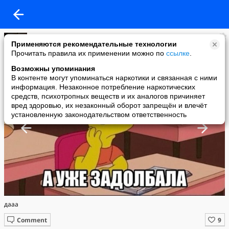
Марина Панкова
Применяются рекомендательные технологии
added a photo
Прочитать правила их применении можно по
ссылке
.
07 Sep в 13:52
Возможны упоминания
В контенте могут упоминаться наркотики и связанная с ними
информация. Незаконное потребление наркотических
средств, психотропных веществ и их аналогов причиняет
вред здоровью, их незаконный оборот запрещён и влечёт
установленную законодательством ответственность
дааа
Comment