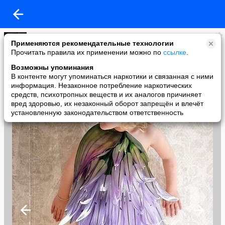
Марина Панкова
Применяются рекомендательные технологии
added a photo
Прочитать правила их применении можно по
ссылке
.
30 Jun в 13:58
Возможны упоминания
В контенте могут упоминаться наркотики и связанная с ними
информация. Незаконное потребление наркотических
средств, психотропных веществ и их аналогов причиняет
вред здоровью, их незаконный оборот запрещён и влечёт
установленную законодательством ответственность