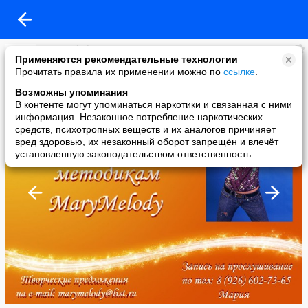
Mary Melody
Применяются рекомендательные технологии
added a photo
Прочитать правила их применении можно по
ссылке
.
09 Feb в 23:59
Возможны упоминания
В контенте могут упоминаться наркотики и связанная с ними
информация. Незаконное потребление наркотических
средств, психотропных веществ и их аналогов причиняет
вред здоровью, их незаконный оборот запрещён и влечёт
установленную законодательством ответственность