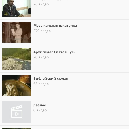
26 видео
Музыкальная шкатулка
279 видео
Архипелаг Святая Русь
70 видео
Библейский сюжет
65 видео
разное
0 видео