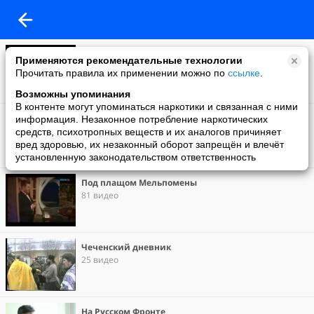
Синематограф
Применяются рекомендательные технологии
318 видео
Прочитать правила их применении можно по
ссылке
.
Возможны упоминания
В контенте могут упоминаться наркотики и связанная с ними
Под пятою Иуды...
информация. Незаконное потребление наркотических
93 видео
средств, психотропных веществ и их аналогов причиняет
вред здоровью, их незаконный оборот запрещён и влечёт
установленную законодательством ответственность
Под плащом Мельпомены
81 видео
Чеченский дневник
25 видео
На Русском Фронте