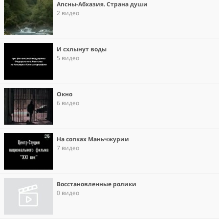
Апсны-Абхазия. Страна души
2 видео
И схлынут воды
5 видео
Окно
6 видео
На сопках Маньчжурии
7 видео
Восстановленные ролики
0 видео