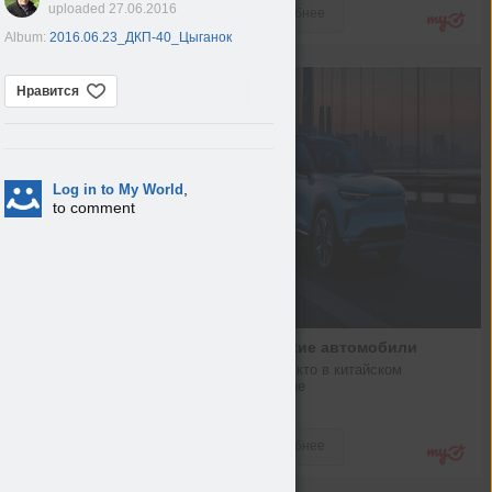
uploaded 27.06.2016
Подробнее
Album:
2016.06.23_ДКП-40_Цыганок
Нравится
,
Log in to My World
to comment
Китайские автомобили
Кто есть кто в китайском 
автопроме
Авто
Подробнее