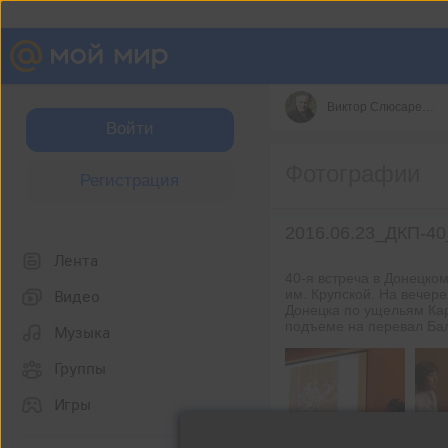
Виктор Слюсаренко
Войти
Фотографии
Регистрация
2016.06.23_ДКП-4
Лента
40-я встреча в Донецком
им. Крупской. На вечер
Видео
Донецка по ущельям Кар
подъеме на перевал Бал
Музыка
Группы
Игры