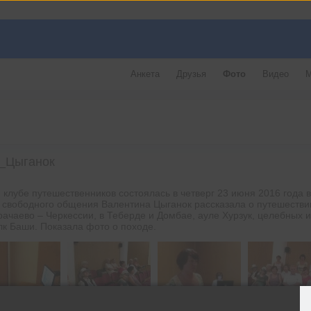
Анкета
Друзья
Фото
Видео
М
0_Цыганок
 клубе путешественников состоялась в четверг 23 июня 2016 года 
е свободного общения Валентина Цыганок рассказала о путешестви
ачаево – Черкессии, в Теберде и Домбае, ауле Хурзук, целебных и
к Баши. Показала фото о походе.