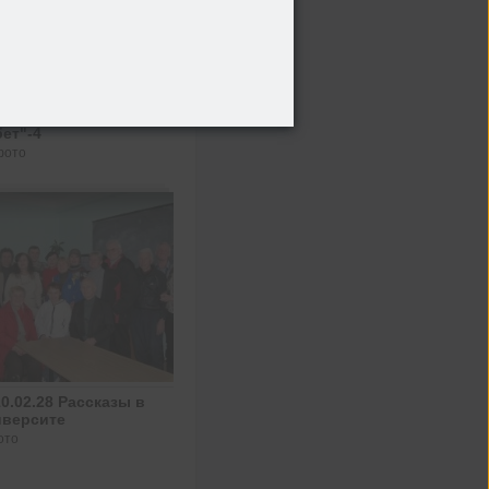
9_09_24 "За 3 моря в
ет"-4
фото
0.02.28 Рассказы в
иверсите
ото