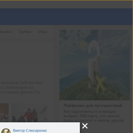
узыка
Группы
Игры
в кинозале библиотеки
и с земляками из
сточниках Джилы Су,
Лайфхаки для путешествий
Как подготовиться в поездке, 
выбрать SIM-карту, что нельзя 
брать в самолет и многое другое
Hi-Tech
Виктор Слюсаренко