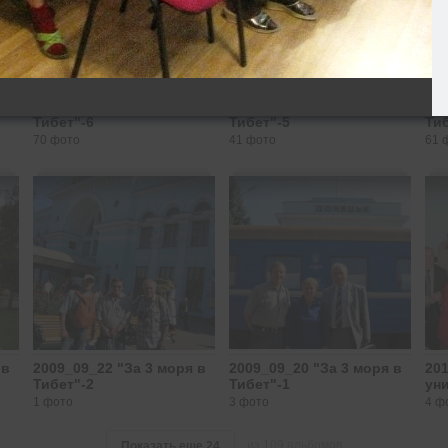
 в
2009_09_26 "За 3 моря в
2009_09_25 "За 3 моря в
200
Тибет"-6
Тибет"-5
Тиб
70 фото
41 фото
61 
 в
2009_09_22 "За 3 моря в
2009_09_20 "За 3 моря в
201
Тибет"-2
Тибет"-1
ун
1 фото
3 фото
4 ф
из 109 альбомов
Показать еще
24