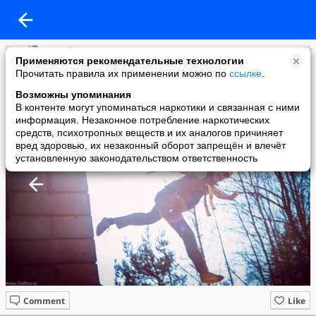
Сергей
Применяются рекомендательные технологии
added a photo
Прочитать правила их применении можно по
ссылке
.
24 Jul в 13:08
Возможны упоминания
В контенте могут упоминаться наркотики и связанная с ними
информация. Незаконное потребление наркотических
средств, психотропных веществ и их аналогов причиняет
вред здоровью, их незаконный оборот запрещён и влечёт
установленную законодательством ответственность
Comment
Like