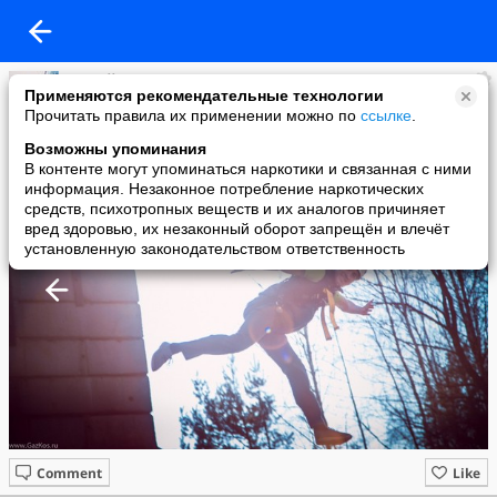
Сергей
Применяются рекомендательные технологии
added a photo
Прочитать правила их применении можно по
ссылке
.
24 Jul в 13:08
Возможны упоминания
В контенте могут упоминаться наркотики и связанная с ними
информация. Незаконное потребление наркотических
средств, психотропных веществ и их аналогов причиняет
вред здоровью, их незаконный оборот запрещён и влечёт
установленную законодательством ответственность
Comment
Like