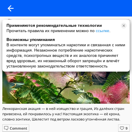
Meliora Spero
Применяются рекомендательные технологии
added a photo
Прочитать правила их применении можно по
ссылке
.
18 Jul в 23:00
Возможны упоминания
В контенте могут упоминаться наркотики и связанная с ними
информация. Незаконное потребление наркотических
средств, психотропных веществ и их аналогов причиняет
вред здоровью, их незаконный оборот запрещён и влечёт
установленную законодательством ответственность
Ленкоранская акация — в ней изящество и грация, Из далёких стран
привезена, ей понравилось у нас! Настоящая экзотика — её крона,
словно зонтики, Шелестит под ветром ласково утончённая листва.
Comment