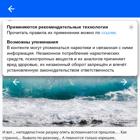
Meliora Spero
Применяются рекомендательные технологии
added a photo
Прочитать правила их применении можно по
ссылке
.
11 Nov в 18:39
Возможны упоминания
В контенте могут упоминаться наркотики и связанная с ними
информация. Незаконное потребление наркотических
средств, психотропных веществ и их аналогов причиняет
вред здоровью, их незаконный оборот запрещён и влечёт
установленную законодательством ответственность
И вот... неподвластное разуму опять вспоминается прошлое... . Как
странно,... бывало по-разному,.. А помнится только хорошее..