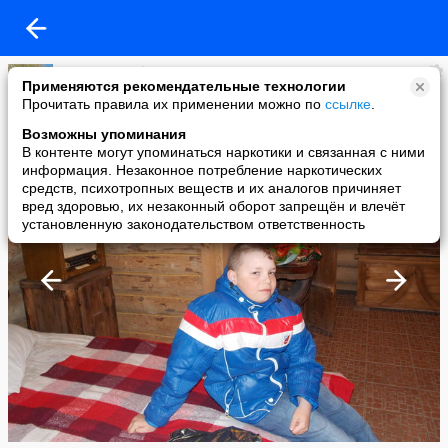
Лидия Тимофеева
Применяются рекомендательные технологии
added a photo
Прочитать правила их применении можно по
ссылке
.
07 May в 14:20
Возможны упоминания
В контенте могут упоминаться наркотики и связанная с ними
информация. Незаконное потребление наркотических
средств, психотропных веществ и их аналогов причиняет
вред здоровью, их незаконный оборот запрещён и влечёт
установленную законодательством ответственность