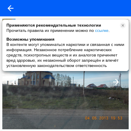
Лидия Тимофеева
Применяются рекомендательные технологии
added a photo
Прочитать правила их применении можно по
ссылке
.
07 May в 14:46
Возможны упоминания
В контенте могут упоминаться наркотики и связанная с ними
информация. Незаконное потребление наркотических
средств, психотропных веществ и их аналогов причиняет
вред здоровью, их незаконный оборот запрещён и влечёт
установленную законодательством ответственность