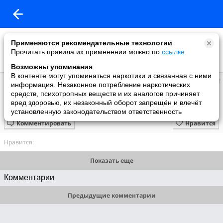
Применяются рекомендательные технологии
Прочитать правила их применении можно по
ссылке
.
Возможны упоминания
В контенте могут упоминаться наркотики и связанная с ними
Казим
информация. Незаконное потребление наркотических
добавил видео
средств, психотропных веществ и их аналогов причиняет
11.10.2016
вред здоровью, их незаконный оборот запрещён и влечёт
A love is alive...Любовь жива... Крис Норман и Сюзи Кватро
установленную законодательством ответственность
Комментировать
Нравится
Нравится:
Показать еще
Комментарии
Предыдущие комментарии