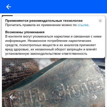
HenoceDa Че
Применяются рекомендательные технологии
added a photo
Прочитать правила их применении можно по
ссылке
.
16 Apr в 12:50
Возможны упоминания
В контенте могут упоминаться наркотики и связанная с ними
информация. Незаконное потребление наркотических
средств, психотропных веществ и их аналогов причиняет
вред здоровью, их незаконный оборот запрещён и влечёт
установленную законодательством ответственность