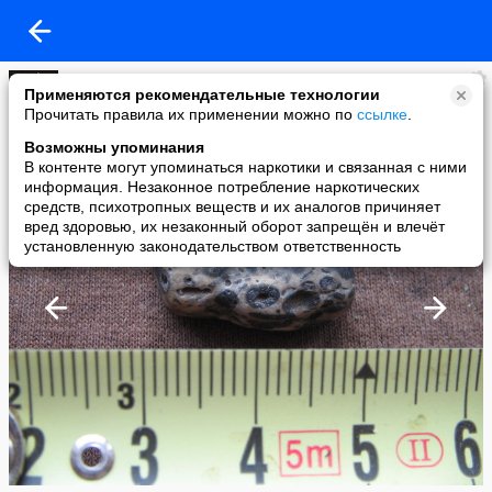
HenoceDa Че
Применяются рекомендательные технологии
added a photo
Прочитать правила их применении можно по
ссылке
.
16 Nov в 11:22
Возможны упоминания
В контенте могут упоминаться наркотики и связанная с ними
информация. Незаконное потребление наркотических
средств, психотропных веществ и их аналогов причиняет
вред здоровью, их незаконный оборот запрещён и влечёт
установленную законодательством ответственность