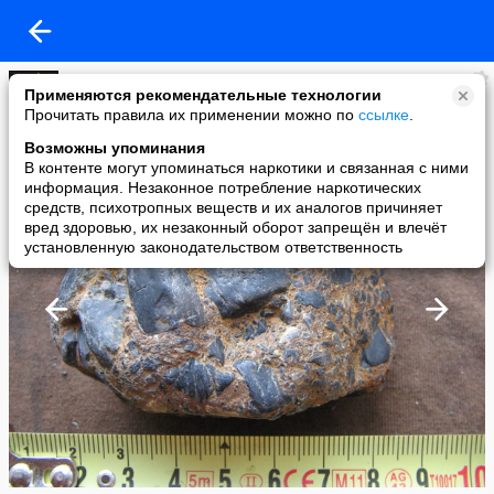
HenoceDa Че
Применяются рекомендательные технологии
added a photo
Прочитать правила их применении можно по
ссылке
.
16 Nov в 11:22
Возможны упоминания
В контенте могут упоминаться наркотики и связанная с ними
информация. Незаконное потребление наркотических
средств, психотропных веществ и их аналогов причиняет
вред здоровью, их незаконный оборот запрещён и влечёт
установленную законодательством ответственность