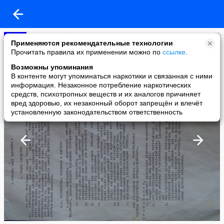
msx msxovich
Применяются рекомендательные технологии
added a photo
Прочитать правила их применении можно по
ссылке
.
22 Jun в 13:07
Возможны упоминания
В контенте могут упоминаться наркотики и связанная с ними
информация. Незаконное потребление наркотических
средств, психотропных веществ и их аналогов причиняет
вред здоровью, их незаконный оборот запрещён и влечёт
установленную законодательством ответственность