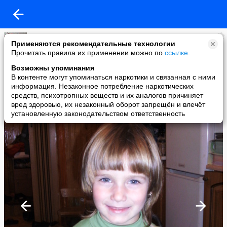
Ирина
Применяются рекомендательные технологии
added a photo
Прочитать правила их применении можно по
ссылке
.
19 Oct в 21:34
Возможны упоминания
В контенте могут упоминаться наркотики и связанная с ними
информация. Незаконное потребление наркотических
средств, психотропных веществ и их аналогов причиняет
вред здоровью, их незаконный оборот запрещён и влечёт
установленную законодательством ответственность