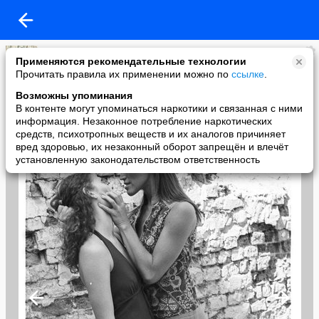
Алена Сорокина
Применяются рекомендательные технологии
added a photo
Прочитать правила их применении можно по
ссылке
.
17 Sep в 16:06
Возможны упоминания
В контенте могут упоминаться наркотики и связанная с ними
информация. Незаконное потребление наркотических
средств, психотропных веществ и их аналогов причиняет
вред здоровью, их незаконный оборот запрещён и влечёт
установленную законодательством ответственность