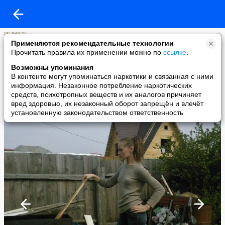
Алена Сорокина
Применяются рекомендательные технологии
added a photo
Прочитать правила их применении можно по
ссылке
.
16 Dec в 13:30
Возможны упоминания
В контенте могут упоминаться наркотики и связанная с ними
информация. Незаконное потребление наркотических
средств, психотропных веществ и их аналогов причиняет
вред здоровью, их незаконный оборот запрещён и влечёт
установленную законодательством ответственность