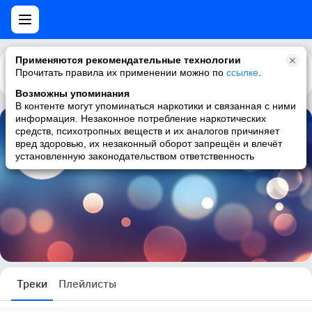
Применяются рекомендательные технологии
Прочитать правила их применении можно по
Каталог
Рекомендации
ссылке
.
Возможны упоминания
В контенте могут упоминаться наркотики и связанная с ними
информация. Незаконное потребление наркотических
средств, психотропных веществ и их аналогов причиняет
zolotoy vityaz
вред здоровью, их незаконный оборот запрещён и влечёт
установленную законодательством ответственность
0 треков
Треки
Плейлисты