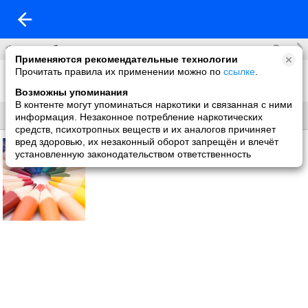
Все
Фотоальбомы
Применяются рекомендательные технологии
Прочитать правила их применении можно по
ссылке
.
Фото со мной
1 фото
Возможны упоминания
В контенте могут упоминаться наркотики и связанная с ними
Все
Без названия
информация. Незаконное потребление наркотических
средств, психотропных веществ и их аналогов причиняет
вред здоровью, их незаконный оборот запрещён и влечёт
установленную законодательством ответственность