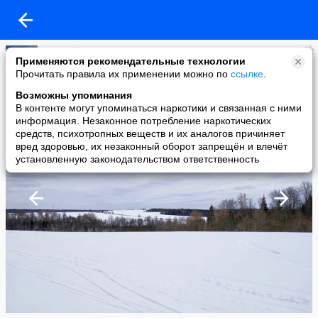
420steel
Применяются рекомендательные технологии
added a photo
Прочитать правила их применении можно по
ссылке
.
16 Mar в 22:06
Возможны упоминания
В контенте могут упоминаться наркотики и связанная с ними
информация. Незаконное потребление наркотических
средств, психотропных веществ и их аналогов причиняет
вред здоровью, их незаконный оборот запрещён и влечёт
установленную законодательством ответственность