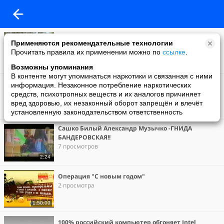
Ловля карпа
Применяются рекомендательные технологии
2 просмотра
Прочитать правила их применении можно по
ссылке
.
7:44
Возможны упоминания
В контенте могут упоминаться наркотики и связанная с ними
Задело. Дикий Запад
информация. Незаконное потребление наркотических
0 просмотров
средств, психотропных веществ и их аналогов причиняет
вред здоровью, их незаконный оборот запрещён и влечёт
установленную законодательством ответственность
19:15
Сашко Билый Александр Музычко -ГНИДА
БАНДЕРОВСКАЯ!!
7 просмотров
2:24
Операция "С новым годом"
2 просмотра
1:50:00
100% российский компьютер обгоняет Intel