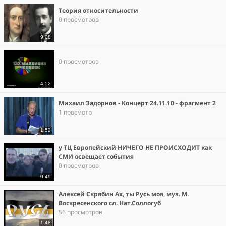
Теория относительности
0 просмотров
9:08
0 просмотров
4:52
Михаил Задорнов - Концерт 24.11.10 - фрагмент 2
1 просмотр
1:52
у ТЦ Европейский НИЧЕГО НЕ ПРОИСХОДИТ как
СМИ освещает события
0 просмотров
0:49
Алексей Скрябин Ах, ты Русь моя, муз. М.
Воскресенского сл. Нат.Соллогуб
56 просмотров
1:48