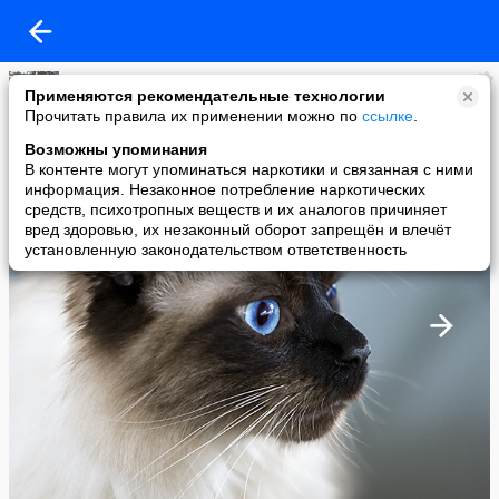
Натали
Применяются рекомендательные технологии
added a photo
Прочитать правила их применении можно по
ссылке
.
24 May в 01:05
Возможны упоминания
В контенте могут упоминаться наркотики и связанная с ними
информация. Незаконное потребление наркотических
средств, психотропных веществ и их аналогов причиняет
вред здоровью, их незаконный оборот запрещён и влечёт
установленную законодательством ответственность