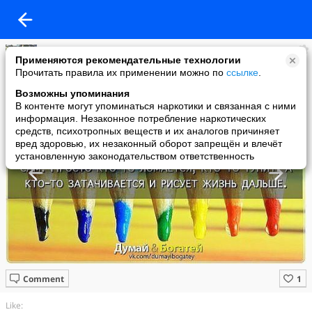
Натали
Применяются рекомендательные технологии
added a photo
Прочитать правила их применении можно по
ссылке
.
24 May в 00:58
Возможны упоминания
В контенте могут упоминаться наркотики и связанная с ними
информация. Незаконное потребление наркотических
средств, психотропных веществ и их аналогов причиняет
вред здоровью, их незаконный оборот запрещён и влечёт
установленную законодательством ответственность
Comment
Like: