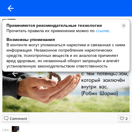
Натали
Применяются рекомендательные технологии
added a photo
Прочитать правила их применении можно по
ссылке
.
24 May в 00:58
Возможны упоминания
В контенте могут упоминаться наркотики и связанная с ними
информация. Незаконное потребление наркотических
средств, психотропных веществ и их аналогов причиняет
вред здоровью, их незаконный оборот запрещён и влечёт
установленную законодательством ответственность
Comment
Like: