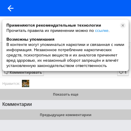
Применяются рекомендательные технологии
Прочитать правила их применении можно по
ссылке
.
Возможны упоминания
В контенте могут упоминаться наркотики и связанная с ними
Константин Борисович
информация. Незаконное потребление наркотических
добавил видео
средств, психотропных веществ и их аналогов причиняет
21.11.2010
вред здоровью, их незаконный оборот запрещён и влечёт
азы гипноза
установленную законодательством ответственность
Комментировать
Нравится:
Показать еще
Комментарии
Предыдущие комментарии