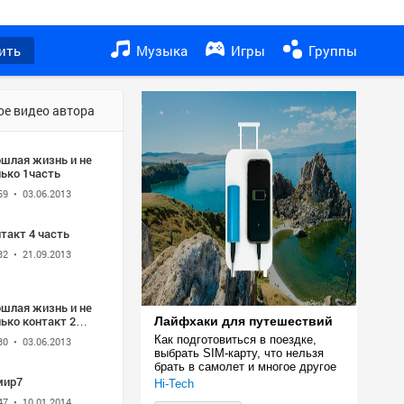
ить
Музыка
Игры
Группы
ое видео автора
ошлая жизнь и не
лько 1часть
59
• 03.06.2013
такт 4 часть
32
• 21.09.2013
ошлая жизнь и не
ько контакт 2
Лайфхаки для путешествий
сть
Как подготовиться в поездке, 
30
• 03.06.2013
выбрать SIM-карту, что нельзя 
брать в самолет и многое другое
мир7
Hi-Tech
47
• 10.01.2014