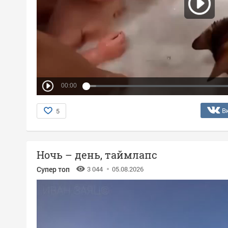
00:00
В
5
Ночь – день, таймлапс
Супер топ
3 044
05.08.2026