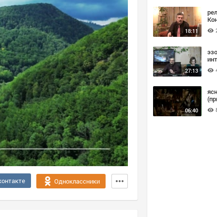
ре
Ко
18:11
эз
инт
27:13
яс
(пр
06:40
контакте
Одноклассники