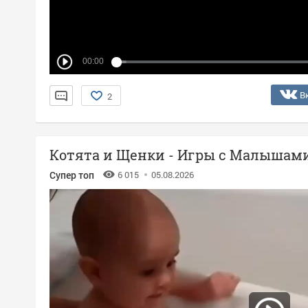
00:00
В
2
Котята и Щенки - Игры с Малышам
Супер топ
6 015
05.08.2026