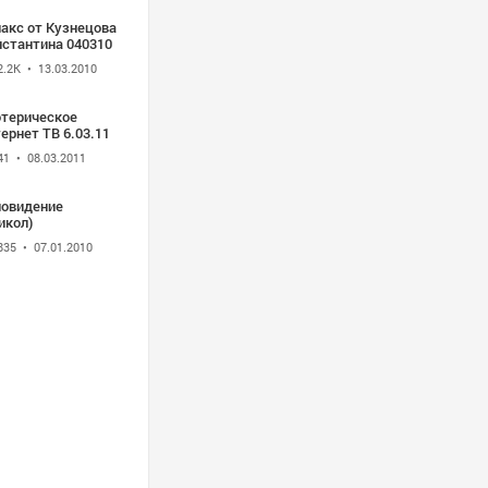
лакс от Кузнецова
нстантина 040310
2.2K
• 13.03.2010
отерическое
ернет ТВ 6.03.11
41
• 08.03.2011
новидение
икол)
835
• 07.01.2010