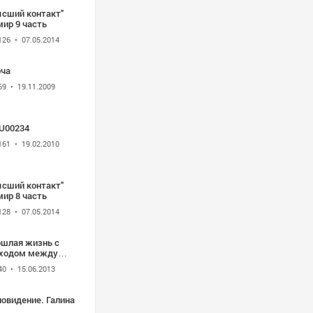
ысший контакт"
мир 9 часть
126
• 07.05.2014
рча
69
• 19.11.2009
U00234
161
• 19.02.2010
ысший контакт"
мир 8 часть
128
• 07.05.2014
ошлая жизнь с
ходом между
знями
40
• 15.06.2013
новидение. Галина