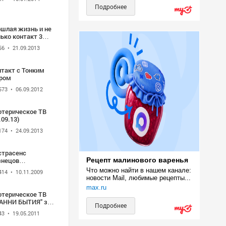
Подробнее
ошлая жизнь и не
ько контакт 3
сть
56
• 21.09.2013
нтакт с Тонким
ром
573
• 06.09.2012
отерическое ТВ
.09.13)
174
• 24.09.2013
страсенс
знецов
Рецепт малинового варенья
нстантин . Прямой
Что можно найти в нашем канале: 
414
• 10.11.2009
р на ТВ 2 ч
новости Mail, любимые рецепты...
max.ru
отерическое ТВ
РАННИ БЫТИЯ" за
Подробнее
04.11
43
• 19.05.2011