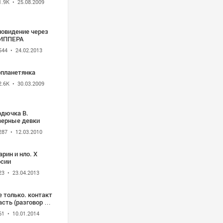
1.9K
• 25.08.2009
новидение через
ИППЕРА
544
• 24.02.2013
опланетянка
2.6K
• 30.03.2009
рдючка В.
верные девки
287
• 12.03.2010
арин и нло. Х
рсии
23
• 23.04.2013
е только. контакт
асть (разговор с
СШИМ (РАЙ)
61
• 10.01.2014