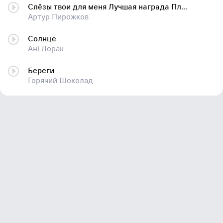
Слёзы твои для меня Лучшая награда Плачь, детка, плачь от любви Большего не надо.. - Плачь, Детка
Артур Пирожков
Солнце
Ані Лорак
Береги
Горячий Шоколад