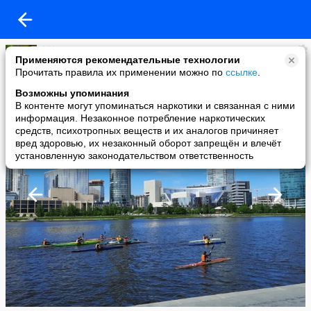
***
Применяются рекомендательные технологии
added a photo
Прочитать правила их применении можно по
ссылке
.
27 May в 18:17
Возможны упоминания
В контенте могут упоминаться наркотики и связанная с ними
информация. Незаконное потребление наркотических
средств, психотропных веществ и их аналогов причиняет
вред здоровью, их незаконный оборот запрещён и влечёт
установленную законодательством ответственность