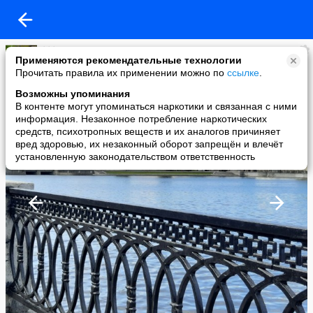
***
Применяются рекомендательные технологии
added a photo
Прочитать правила их применении можно по
ссылке
.
27 May в 18:17
Возможны упоминания
В контенте могут упоминаться наркотики и связанная с ними
информация. Незаконное потребление наркотических
средств, психотропных веществ и их аналогов причиняет
вред здоровью, их незаконный оборот запрещён и влечёт
установленную законодательством ответственность