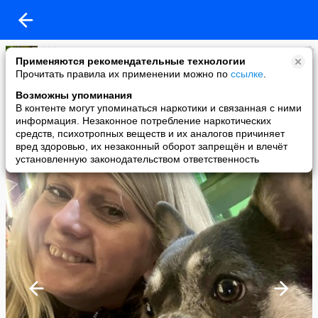
***
Применяются рекомендательные технологии
added a photo
Прочитать правила их применении можно по
ссылке
.
06 Jun в 05:52
Возможны упоминания
В контенте могут упоминаться наркотики и связанная с ними
информация. Незаконное потребление наркотических
средств, психотропных веществ и их аналогов причиняет
вред здоровью, их незаконный оборот запрещён и влечёт
установленную законодательством ответственность