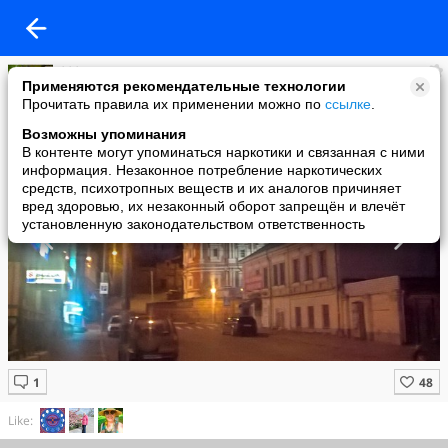
***
Применяются рекомендательные технологии
added a photo
Прочитать правила их применении можно по
ссылке
.
15 May в 12:18
Возможны упоминания
В контенте могут упоминаться наркотики и связанная с ними
информация. Незаконное потребление наркотических
средств, психотропных веществ и их аналогов причиняет
вред здоровью, их незаконный оборот запрещён и влечёт
установленную законодательством ответственность
Like: