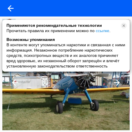
Зампотех
Применяются рекомендательные технологии
added a photo
Прочитать правила их применении можно по
ссылке
.
01 Dec в 13:09
Возможны упоминания
В контенте могут упоминаться наркотики и связанная с ними
информация. Незаконное потребление наркотических
средств, психотропных веществ и их аналогов причиняет
вред здоровью, их незаконный оборот запрещён и влечёт
установленную законодательством ответственность