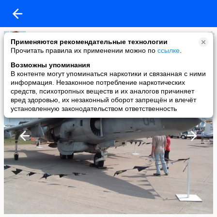
Зампотех
Применяются рекомендательные технологии
added a photo
Прочитать правила их применении можно по
ссылке
.
01 Dec в 13:10
Возможны упоминания
В контенте могут упоминаться наркотики и связанная с ними
информация. Незаконное потребление наркотических
средств, психотропных веществ и их аналогов причиняет
вред здоровью, их незаконный оборот запрещён и влечёт
установленную законодательством ответственность