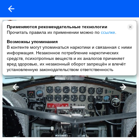
Зампотех
Применяются рекомендательные технологии
added a photo
Прочитать правила их применении можно по
ссылке
.
01 Dec в 13:10
Возможны упоминания
В контенте могут упоминаться наркотики и связанная с ними
информация. Незаконное потребление наркотических
средств, психотропных веществ и их аналогов причиняет
вред здоровью, их незаконный оборот запрещён и влечёт
установленную законодательством ответственность