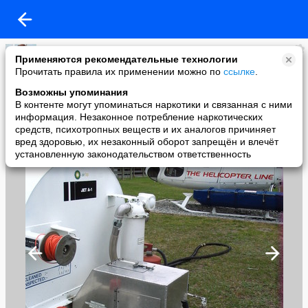
Зампотех
Применяются рекомендательные технологии
added a photo
Прочитать правила их применении можно по
ссылке
.
15 Dec в 06:28
Возможны упоминания
В контенте могут упоминаться наркотики и связанная с ними
информация. Незаконное потребление наркотических
средств, психотропных веществ и их аналогов причиняет
вред здоровью, их незаконный оборот запрещён и влечёт
установленную законодательством ответственность