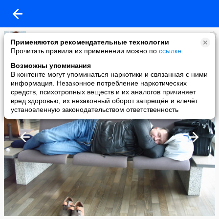
Зампотех
Применяются рекомендательные технологии
added a photo
Прочитать правила их применении можно по
ссылке
.
15 Dec в 06:29
Возможны упоминания
В контенте могут упоминаться наркотики и связанная с ними
информация. Незаконное потребление наркотических
средств, психотропных веществ и их аналогов причиняет
вред здоровью, их незаконный оборот запрещён и влечёт
установленную законодательством ответственность