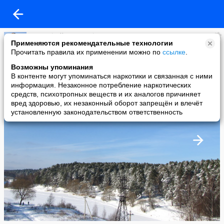
ОDиноkий пRиZZраk
Применяются рекомендательные технологии
added a photo
Прочитать правила их применении можно по
ссылке
.
10 May в 22:57
Возможны упоминания
В контенте могут упоминаться наркотики и связанная с ними
информация. Незаконное потребление наркотических
средств, психотропных веществ и их аналогов причиняет
вред здоровью, их незаконный оборот запрещён и влечёт
установленную законодательством ответственность