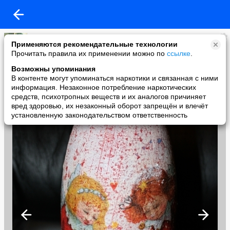
AMI
Применяются рекомендательные технологии
added a photo
Прочитать правила их применении можно по
ссылке
.
16 Nov в 14:17
Возможны упоминания
В контенте могут упоминаться наркотики и связанная с ними
информация. Незаконное потребление наркотических
средств, психотропных веществ и их аналогов причиняет
вред здоровью, их незаконный оборот запрещён и влечёт
установленную законодательством ответственность