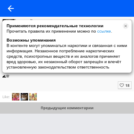
АГАТА ✌️
Применяются рекомендательные технологии
added a photo
Прочитать правила их применении можно по
ссылке
.
14 Jun в 16:10
Возможны упоминания
В контенте могут упоминаться наркотики и связанная с ними
информация. Незаконное потребление наркотических
средств, психотропных веществ и их аналогов причиняет
вред здоровью, их незаконный оборот запрещён и влечёт
установленную законодательством ответственность
🌊🌸
Like:
Предыдущие комментарии