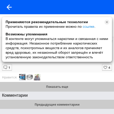
Применяются рекомендательные технологии
Прочитать правила их применении можно по
ссылке
.
Возможны упоминания
В контенте могут упоминаться наркотики и связанная с ними
Александр
информация. Незаконное потребление наркотических
добавил видео
средств, психотропных веществ и их аналогов причиняет
27.03.2012
вред здоровью, их незаконный оборот запрещён и влечёт
ВЕСТИ Иваново репортаж о рекорде Балабанова Дмитрия от
установленную законодательством ответственность
26.03.12г.
Нравится:
Показать еще
Комментарии
Предыдущие комментарии