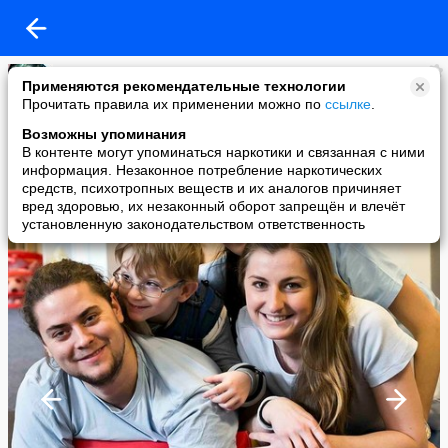
Наталья Савченко
Применяются рекомендательные технологии
added a photo
Прочитать правила их применении можно по
ссылке
.
01 Jul в 12:17
Возможны упоминания
В контенте могут упоминаться наркотики и связанная с ними
информация. Незаконное потребление наркотических
средств, психотропных веществ и их аналогов причиняет
вред здоровью, их незаконный оборот запрещён и влечёт
установленную законодательством ответственность