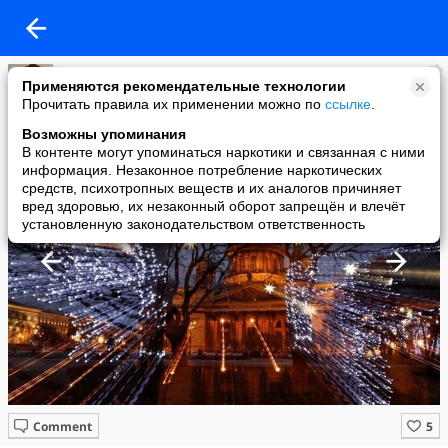
Ларик
Применяются рекомендательные технологии
added a photo
Прочитать правила их применении можно по
ссылке
.
10 Jan в 01:16
Возможны упоминания
В контенте могут упоминаться наркотики и связанная с ними
информация. Незаконное потребление наркотических
средств, психотропных веществ и их аналогов причиняет
вред здоровью, их незаконный оборот запрещён и влечёт
установленную законодательством ответственность
Comment