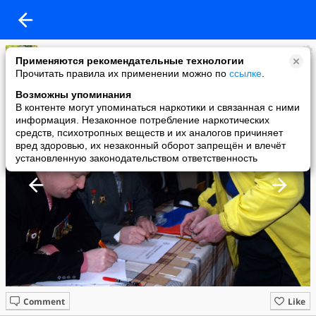
WWW.AFGHAN-YAR.MSK.RU
Применяются рекомендательные технологии
added a photo
Прочитать правила их применении можно по
ссылке
.
22 Feb в 20:37
Возможны упоминания
В контенте могут упоминаться наркотики и связанная с ними
информация. Незаконное потребление наркотических
средств, психотропных веществ и их аналогов причиняет
вред здоровью, их незаконный оборот запрещён и влечёт
установленную законодательством ответственность
Comment
Like