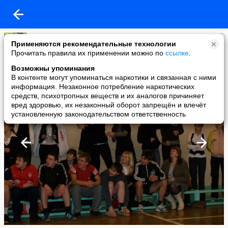
WWW.AFGHAN-YAR.MSK.RU
Применяются рекомендательные технологии
added a photo
Прочитать правила их применении можно по
ссылке
.
22 Feb в 20:41
Возможны упоминания
В контенте могут упоминаться наркотики и связанная с ними
информация. Незаконное потребление наркотических
средств, психотропных веществ и их аналогов причиняет
вред здоровью, их незаконный оборот запрещён и влечёт
установленную законодательством ответственность