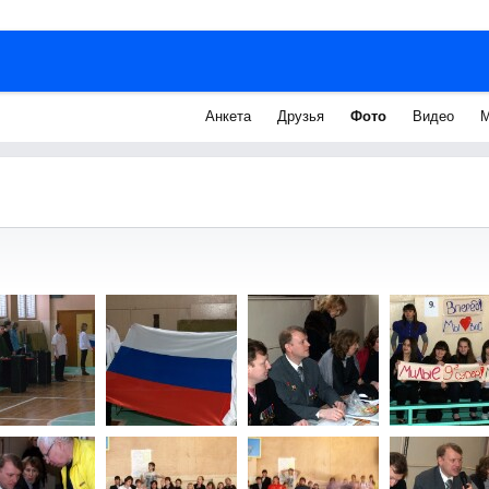
Анкета
Друзья
Фото
Видео
М