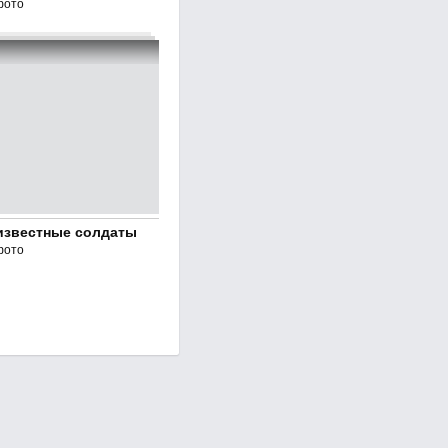
фото
известные солдаты
фото