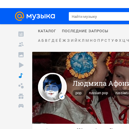
КАТАЛОГ
ПОСЛЕДНИЕ ЗАПРОСЫ
А
Б
В
Г
Д
Е
Ё
Ж
З
И
Й
К
Л
М
Н
О
П
Р
С
Т
У
Ф
Х
Ц
Ч
Людмила Афон
pop
russian pop
russian