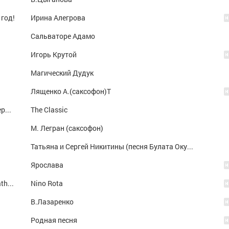
 год!
Ирина Алегрова
Сальваторе Адамо
Игорь Крутой
Магический Дудук
Лященко А.(саксофон)T
Самая красивая мелодия Ричарда Клайдермана Лунное танго
The Classic
М. Легран (саксофон)
Татьяна и Сергей Никитины (песня Булата Окуджавы)
Ярослава
The Immigrant / Love Theme From 'the Godfather III'
Nino Rota
В.Лазаренко
Родная песня