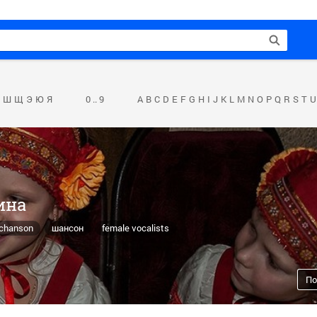
Ш
Щ
Э
Ю
Я
0 .. 9
A
B
C
D
E
F
G
H
I
J
K
L
M
N
O
P
Q
R
S
T
U
ина
 chanson
шансон
female vocalists
По