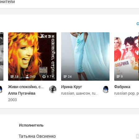
лнители
С
18
343
9.7 K
24
9
Живи спокойно, страна!
Ирина Круг
Фабрика
Алла Пугачёва
russian
russian
шансон
russian chanson
russian pop
p
2003
Исполнитель
Татьяна Овсиенко