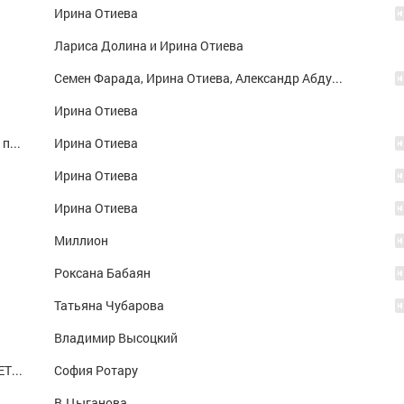
Ирина Отиева
Лариса Долина и Ирина Отиева
Семен Фарада, Ирина Отиева, Александр Абдулов, Ольга Рождественская/ф"Чародеи"
Ирина Отиева
Загадка женщины [В любви не бывает всё просто и гладко...][из к-ф.''Чародеи'']
Ирина Отиева
Ирина Отиева
Ирина Отиева
Миллион
Роксана Бабаян
Татьяна Чубарова
Владимир Высоцкий
НИКОЛАЙ БАСКОВ И СОФИЯ РОТАРУ - ЦВЕТЕТ МАЛИНА - bonus
София Ротару
В.Цыганова