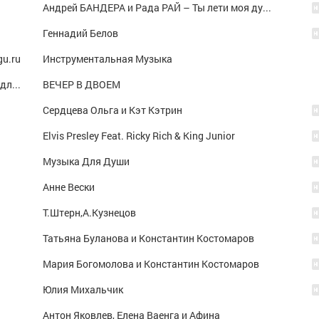
Андрей БАНДЕРА и Рада РАЙ – Ты лети моя душа
Геннадий Белов
gu.ru
Инструментальная Музыка
Романтический саксафон-Ты значишь все для меня
ВЕЧЕР В ДВОЕМ
Сердцева Ольга и Кэт Кэтрин
Elvis Presley Feat. Ricky Rich & King Junior
Музыка Для Души
Анне Вески
Т.Штерн,А.Кузнецов
Татьяна Буланова и Константин Костомаров
Мария Богомолова и Константин Костомаров
Юлия Михальчик
Антон Яковлев, Елена Ваенга и Афина