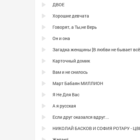
ДВОЕ
Хорошие девчата
Говорят, а Ты,не Верь
Он и она
Карточный домик
Вам и не снилось
Март Бабаян МИЛЛИОН
Я Не Для Вас
А я русская
Если друг оказался вдруг...
Желаю!