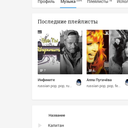
Профиль
Музыка
Плейлисты
Испо
3.9 K
74
Последние плейлисты
7
6
Инфините
Алла Пугачёва
russian pop
pop
russian dance
russian pop
pop
female vocalists
Название
Капитан