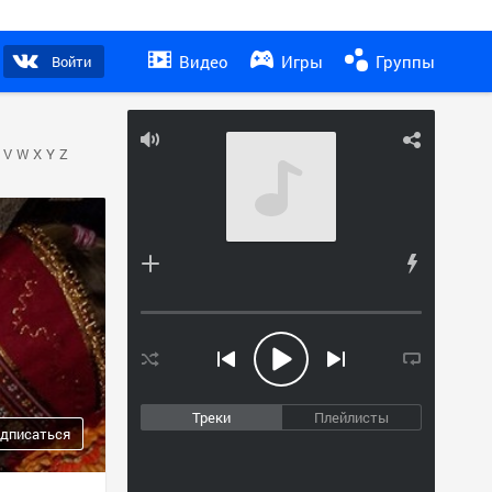
Видео
Игры
Группы
Войти
V
W
X
Y
Z
Треки
Плейлисты
дписаться