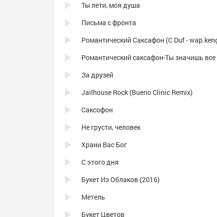
Ты лети, моя душа
Письма с фронта
Романтический Саксафон (C Duf - wap.ken
За друзей
Jailhouse Rock (Bueno Clinic Remix)
Саксoфон
Не грусти, человек
Храни Вас Бог
С этого дня
Букет Из Облаков (2016)
Метель
Букет Цветов